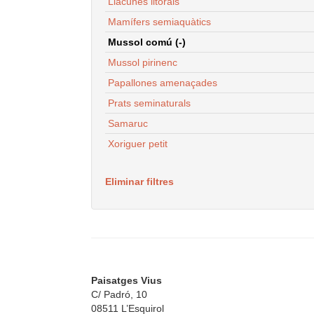
Llacunes litorals
Mamífers semiaquàtics
Mussol comú (-)
Mussol pirinenc
Papallones amenaçades
Prats seminaturals
Samaruc
Xoriguer petit
Eliminar filtres
Paisatges Vius
C/ Padró, 10
08511 L’Esquirol