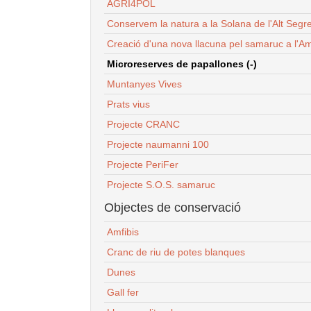
AGRI4POL
Conservem la natura a la Solana de l'Alt Segr
Creació d'una nova llacuna pel samaruc a l'Am
Microreserves de papallones (-)
Muntanyes Vives
Prats vius
Projecte CRANC
Projecte naumanni 100
Projecte PeriFer
Projecte S.O.S. samaruc
Objectes de conservació
Amfibis
Cranc de riu de potes blanques
Dunes
Gall fer