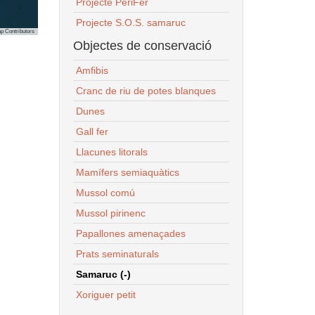
Projecte PeriFer
Projecte S.O.S. samaruc
p Contributors
Objectes de conservació
Amfibis
Cranc de riu de potes blanques
Dunes
Gall fer
Llacunes litorals
Mamífers semiaquàtics
Mussol comú
Mussol pirinenc
Papallones amenaçades
Prats seminaturals
Samaruc (-)
Xoriguer petit