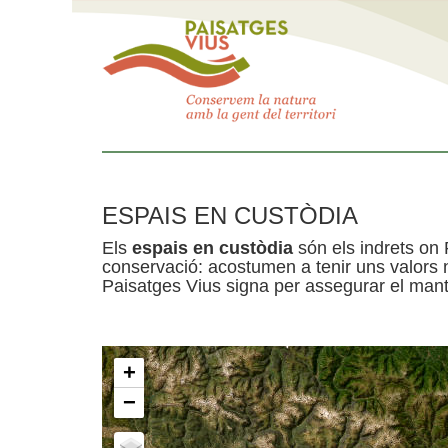
ESPAIS EN CUSTÒDIA
Els
espais en custòdia
són els indrets on 
conservació: acostumen a tenir uns valors n
Paisatges Vius signa per assegurar el mante
+
−