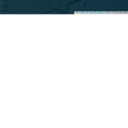
Leaflet
|
©
OpenStreetMap
, © Esri © OpenStreetMa