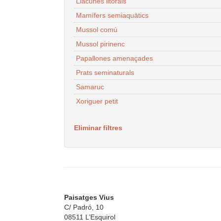
Llacunes litorals
Mamífers semiaquàtics
Mussol comú
Mussol pirinenc
Papallones amenaçades
Prats seminaturals
Samaruc
Xoriguer petit
Eliminar filtres
Paisatges Vius
C/ Padró, 10
08511 L’Esquirol