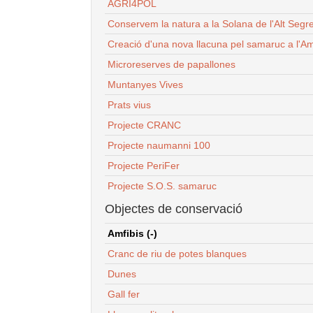
AGRI4POL
Conservem la natura a la Solana de l'Alt Segr
Creació d'una nova llacuna pel samaruc a l'Am
Microreserves de papallones
Muntanyes Vives
Prats vius
Projecte CRANC
Projecte naumanni 100
Projecte PeriFer
Projecte S.O.S. samaruc
Objectes de conservació
Amfibis (-)
Cranc de riu de potes blanques
Dunes
Gall fer