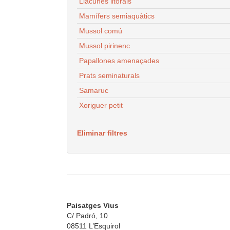
Llacunes litorals
Mamífers semiaquàtics
Mussol comú
Mussol pirinenc
Papallones amenaçades
Prats seminaturals
Samaruc
Xoriguer petit
Eliminar filtres
Paisatges Vius
C/ Padró, 10
08511 L’Esquirol