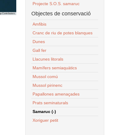
Projecte S.O.S. samaruc
Objectes de conservació
p Contributors
Amfibis
Cranc de riu de potes blanques
Dunes
Gall fer
Llacunes litorals
Mamífers semiaquàtics
Mussol comú
Mussol pirinenc
Papallones amenaçades
Prats seminaturals
Samaruc (-)
Xoriguer petit