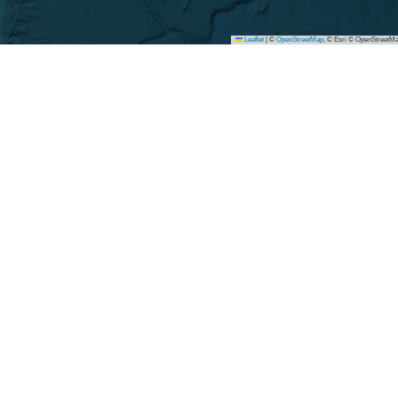
Leaflet
|
©
OpenStreetMap
, © Esri © OpenStreetMa