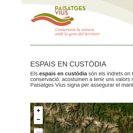
ESPAIS EN CUSTÒDIA
Els
espais en custòdia
són els indrets on 
conservació: acostumen a tenir uns valors n
Paisatges Vius signa per assegurar el mante
+
−