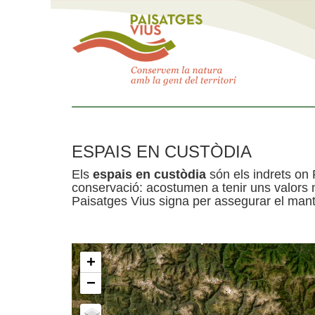
ESPAIS EN CUSTÒDIA
Els
espais en custòdia
són els indrets on 
conservació: acostumen a tenir uns valors n
Paisatges Vius signa per assegurar el mante
+
−