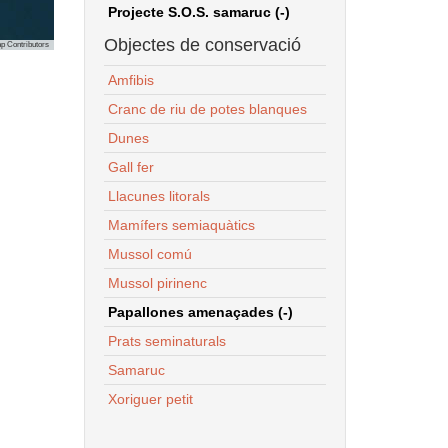
Projecte S.O.S. samaruc (-)
Objectes de conservació
p Contributors
Amfibis
Cranc de riu de potes blanques
Dunes
Gall fer
Llacunes litorals
Mamífers semiaquàtics
Mussol comú
Mussol pirinenc
Papallones amenaçades (-)
Prats seminaturals
Samaruc
Xoriguer petit