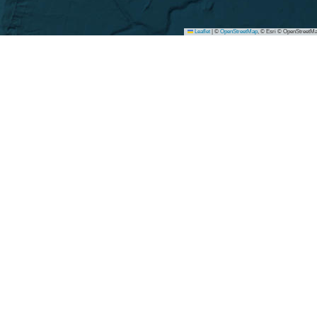
Leaflet
|
©
OpenStreetMap
, © Esri © OpenStreetMa