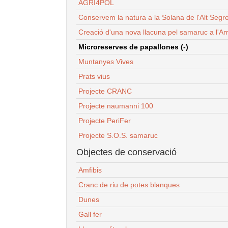
AGRI4POL
Conservem la natura a la Solana de l'Alt Segr
Creació d'una nova llacuna pel samaruc a l'Am
Microreserves de papallones (-)
Muntanyes Vives
Prats vius
Projecte CRANC
Projecte naumanni 100
Projecte PeriFer
Projecte S.O.S. samaruc
Objectes de conservació
Amfibis
Cranc de riu de potes blanques
Dunes
Gall fer