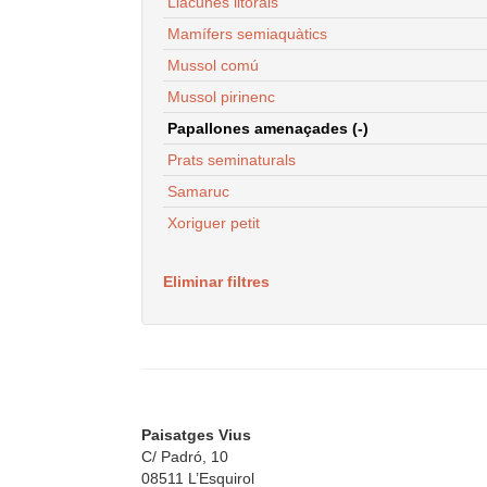
Llacunes litorals
Mamífers semiaquàtics
Mussol comú
Mussol pirinenc
Papallones amenaçades (-)
Prats seminaturals
Samaruc
Xoriguer petit
Eliminar filtres
Paisatges Vius
C/ Padró, 10
08511 L’Esquirol