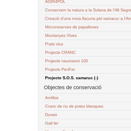
AGRI4POL
Conservem la natura a la Solana de l'Alt Segr
Creació d'una nova llacuna pel samaruc a l'Am
Microreserves de papallones
Muntanyes Vives
Prats vius
Projecte CRANC
Projecte naumanni 100
Projecte PeriFer
Projecte S.O.S. samaruc (-)
Objectes de conservació
Amfibis
Cranc de riu de potes blanques
Dunes
Gall fer