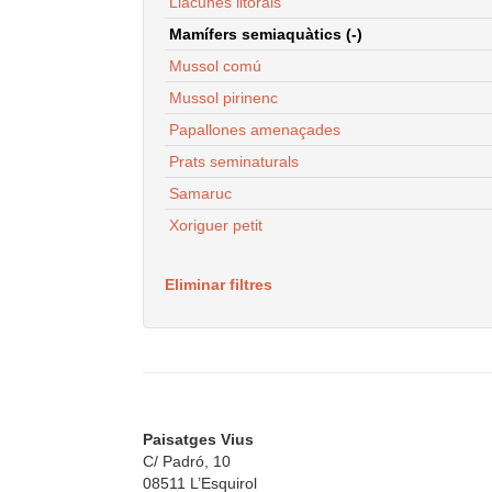
Llacunes litorals
Mamífers semiaquàtics (-)
Mussol comú
Mussol pirinenc
Papallones amenaçades
Prats seminaturals
Samaruc
Xoriguer petit
Eliminar filtres
Paisatges Vius
C/ Padró, 10
08511 L’Esquirol