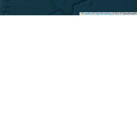
Leaflet
|
©
OpenStreetMap
, © Esri © OpenStreetMa