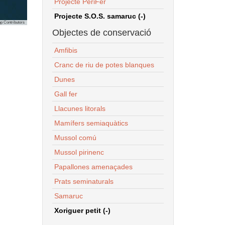
Projecte PeriFer
Projecte S.O.S. samaruc (-)
p Contributors
Objectes de conservació
Amfibis
Cranc de riu de potes blanques
Dunes
Gall fer
Llacunes litorals
Mamífers semiaquàtics
Mussol comú
Mussol pirinenc
Papallones amenaçades
Prats seminaturals
Samaruc
Xoriguer petit (-)