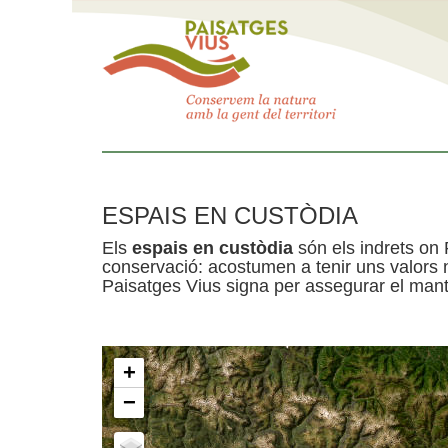
ESPAIS EN CUSTÒDIA
Els
espais en custòdia
són els indrets on 
conservació: acostumen a tenir uns valors n
Paisatges Vius signa per assegurar el mante
+
−