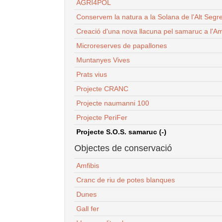
AGRI4POL
Conservem la natura a la Solana de l'Alt Segr
Creació d'una nova llacuna pel samaruc a l'Am
Microreserves de papallones
Muntanyes Vives
Prats vius
Projecte CRANC
Projecte naumanni 100
Projecte PeriFer
Projecte S.O.S. samaruc (-)
Objectes de conservació
Amfibis
Cranc de riu de potes blanques
Dunes
Gall fer