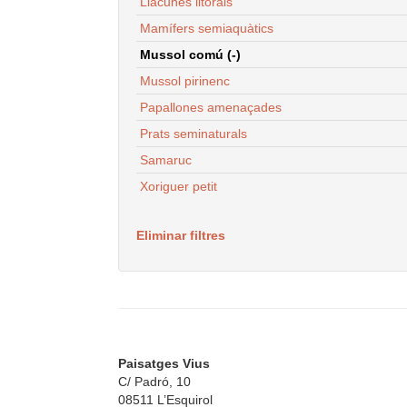
Llacunes litorals
Mamífers semiaquàtics
Mussol comú (-)
Mussol pirinenc
Papallones amenaçades
Prats seminaturals
Samaruc
Xoriguer petit
Eliminar filtres
Paisatges Vius
C/ Padró, 10
08511 L’Esquirol