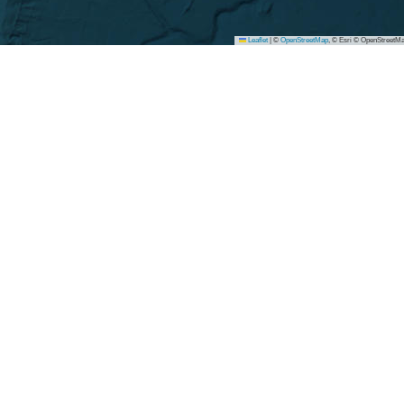
Leaflet
|
©
OpenStreetMap
, © Esri © OpenStreetMa