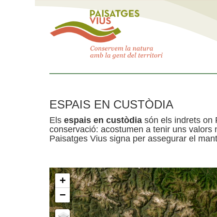
ESPAIS EN CUSTÒDIA
Els
espais en custòdia
són els indrets on 
conservació: acostumen a tenir uns valors n
Paisatges Vius signa per assegurar el mante
+
−