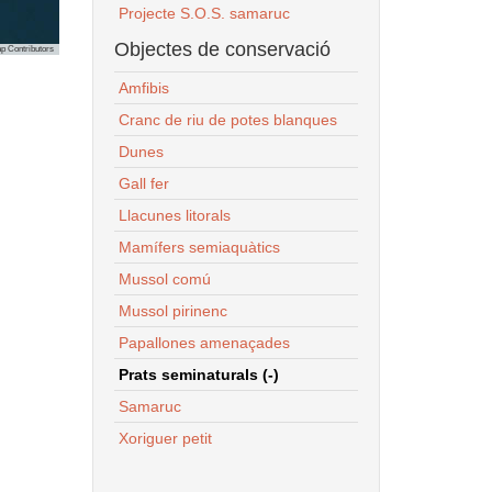
Projecte S.O.S. samaruc
Objectes de conservació
p Contributors
Amfibis
Cranc de riu de potes blanques
Dunes
Gall fer
Llacunes litorals
Mamífers semiaquàtics
Mussol comú
Mussol pirinenc
Papallones amenaçades
Prats seminaturals (-)
Samaruc
Xoriguer petit