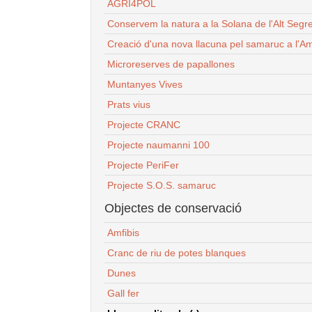
AGRI4POL
Conservem la natura a la Solana de l'Alt Segr
Creació d'una nova llacuna pel samaruc a l'Am
Microreserves de papallones
Muntanyes Vives
Prats vius
Projecte CRANC
Projecte naumanni 100
Projecte PeriFer
Projecte S.O.S. samaruc
Objectes de conservació
Amfibis
Cranc de riu de potes blanques
Dunes
Gall fer