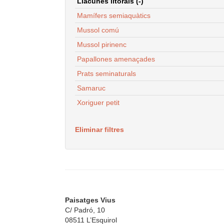
Llacunes litorals (-)
Mamífers semiaquàtics
Mussol comú
Mussol pirinenc
Papallones amenaçades
Prats seminaturals
Samaruc
Xoriguer petit
Eliminar filtres
Paisatges Vius
C/ Padró, 10
08511 L’Esquirol