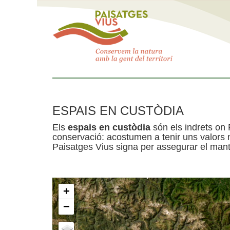
ESPAIS EN CUSTÒDIA
Els
espais en custòdia
són els indrets on 
conservació: acostumen a tenir uns valors n
Paisatges Vius signa per assegurar el mante
+
−