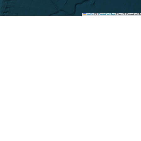
Leaflet
|
©
OpenStreetMap
, © Esri © OpenStreetMa