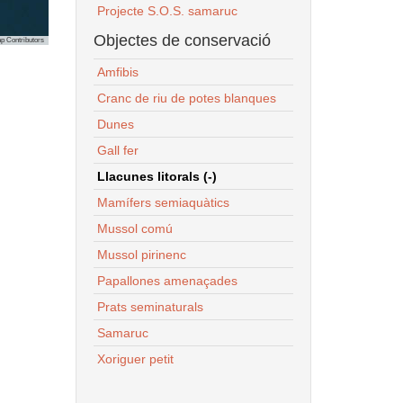
Projecte S.O.S. samaruc
Objectes de conservació
p Contributors
Amfibis
Cranc de riu de potes blanques
Dunes
Gall fer
Llacunes litorals (-)
Mamífers semiaquàtics
Mussol comú
Mussol pirinenc
Papallones amenaçades
Prats seminaturals
Samaruc
Xoriguer petit