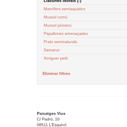
Llacunes litorals (-)
Mamífers semiaquàtics
Mussol comú
Mussol pirinenc
Papallones amenaçades
Prats seminaturals
Samaruc
Xoriguer petit
Eliminar filtres
Paisatges Vius
C/ Padró, 10
08511 L’Esquirol