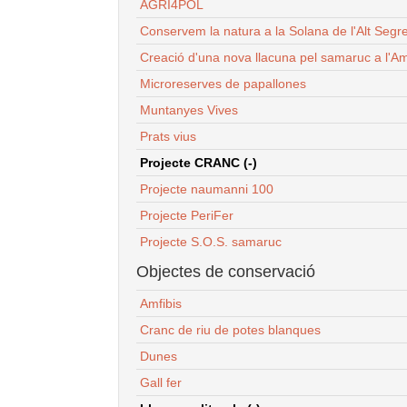
AGRI4POL
Conservem la natura a la Solana de l'Alt Segr
Creació d'una nova llacuna pel samaruc a l'Am
Microreserves de papallones
Muntanyes Vives
Prats vius
Projecte CRANC (-)
Projecte naumanni 100
Projecte PeriFer
Projecte S.O.S. samaruc
Objectes de conservació
Amfibis
Cranc de riu de potes blanques
Dunes
Gall fer