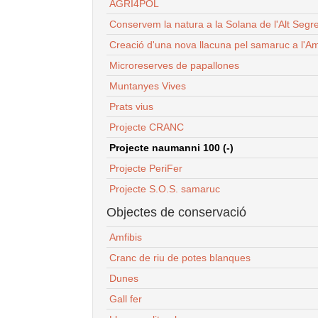
AGRI4POL
Conservem la natura a la Solana de l'Alt Segr
Creació d'una nova llacuna pel samaruc a l'Am
Microreserves de papallones
Muntanyes Vives
Prats vius
Projecte CRANC
Projecte naumanni 100 (-)
Projecte PeriFer
Projecte S.O.S. samaruc
Objectes de conservació
Amfibis
Cranc de riu de potes blanques
Dunes
Gall fer