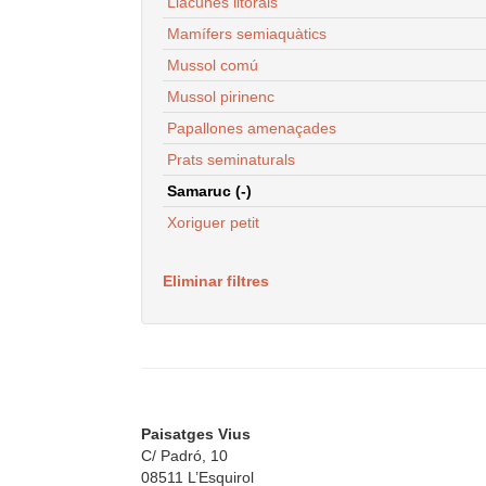
Llacunes litorals
Mamífers semiaquàtics
Mussol comú
Mussol pirinenc
Papallones amenaçades
Prats seminaturals
Samaruc (-)
Xoriguer petit
Eliminar filtres
Paisatges Vius
C/ Padró, 10
08511 L’Esquirol