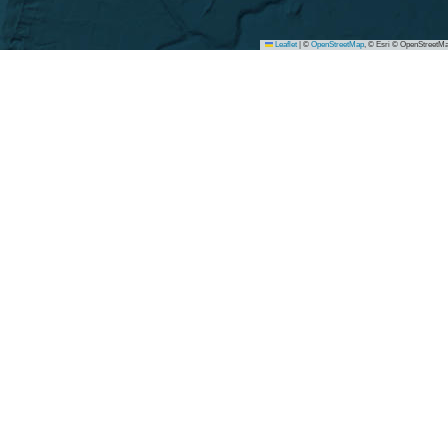
Leaflet
|
©
OpenStreetMap
, © Esri © OpenStreetMa