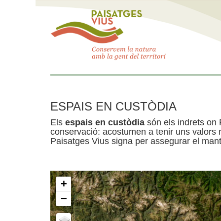
ESPAIS EN CUSTÒDIA
Els
espais en custòdia
són els indrets on 
conservació: acostumen a tenir uns valors n
Paisatges Vius signa per assegurar el mante
+
−