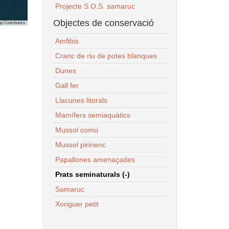
Projecte S.O.S. samaruc
Objectes de conservació
p Contributors
Amfibis
Cranc de riu de potes blanques
Dunes
Gall fer
Llacunes litorals
Mamífers semiaquàtics
Mussol comú
Mussol pirinenc
Papallones amenaçades
Prats seminaturals (-)
Samaruc
Xoriguer petit