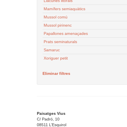
Llacunes litorals
Mamífers semiaquàtics
Mussol comú
Mussol pirinenc
Papallones amenaçades
Prats seminaturals
Samaruc
Xoriguer petit
Eliminar filtres
Paisatges Vius
C/ Padró, 10
08511 L’Esquirol