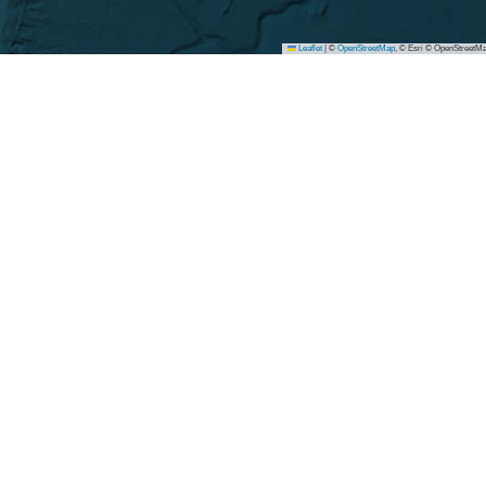
Leaflet
|
©
OpenStreetMap
, © Esri © OpenStreetMa