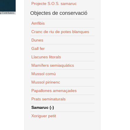
Projecte S.O.S. samaruc
Objectes de conservació
p Contributors
Amfibis
Cranc de riu de potes blanques
Dunes
Gall fer
Llacunes litorals
Mamífers semiaquàtics
Mussol comú
Mussol pirinenc
Papallones amenaçades
Prats seminaturals
Samaruc (-)
Xoriguer petit