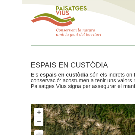
ESPAIS EN CUSTÒDIA
Els
espais en custòdia
són els indrets on 
conservació: acostumen a tenir uns valors n
Paisatges Vius signa per assegurar el mante
+
−