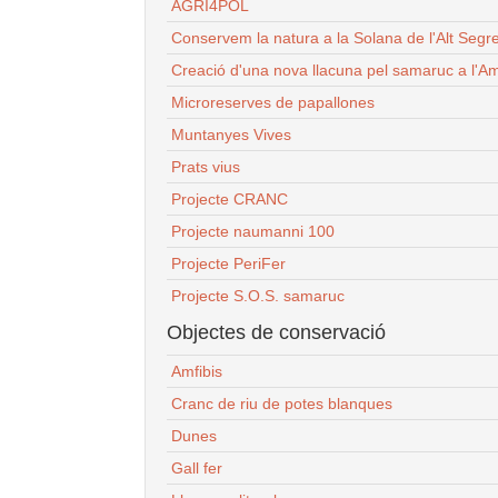
AGRI4POL
Conservem la natura a la Solana de l'Alt Segr
Creació d'una nova llacuna pel samaruc a l'Am
Microreserves de papallones
Muntanyes Vives
Prats vius
Projecte CRANC
Projecte naumanni 100
Projecte PeriFer
Projecte S.O.S. samaruc
Objectes de conservació
Amfibis
Cranc de riu de potes blanques
Dunes
Gall fer