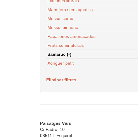
Llacunes litorals
Mamífers semiaquàtics
Mussol comú
Mussol pirinenc
Papallones amenaçades
Prats seminaturals
Samaruc (-)
Xoriguer petit
Eliminar filtres
Paisatges Vius
C/ Padró, 10
08511 L’Esquirol