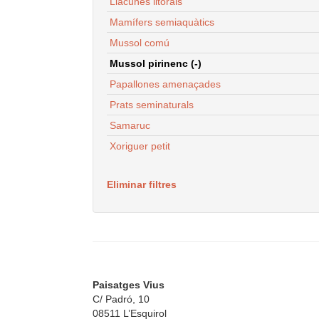
Llacunes litorals
Mamífers semiaquàtics
Mussol comú
Mussol pirinenc (-)
Papallones amenaçades
Prats seminaturals
Samaruc
Xoriguer petit
Eliminar filtres
Paisatges Vius
C/ Padró, 10
08511 L’Esquirol