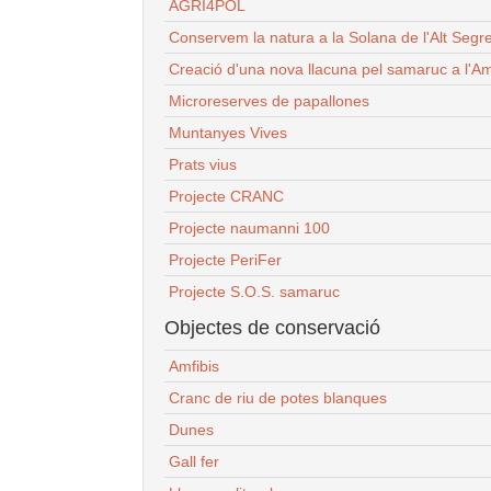
AGRI4POL
Conservem la natura a la Solana de l'Alt Segr
Creació d'una nova llacuna pel samaruc a l'Am
Microreserves de papallones
Muntanyes Vives
Prats vius
Projecte CRANC
Projecte naumanni 100
Projecte PeriFer
Projecte S.O.S. samaruc
Objectes de conservació
Amfibis
Cranc de riu de potes blanques
Dunes
Gall fer