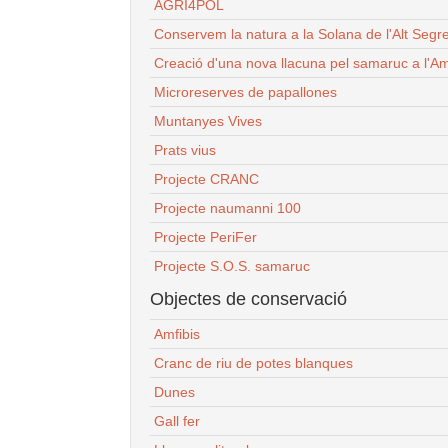
AGRI4POL
Conservem la natura a la Solana de l'Alt Segr
Creació d'una nova llacuna pel samaruc a l'Am
Microreserves de papallones
Muntanyes Vives
Prats vius
Projecte CRANC
Projecte naumanni 100
Projecte PeriFer
Projecte S.O.S. samaruc
Objectes de conservació
Amfibis
Cranc de riu de potes blanques
Dunes
Gall fer