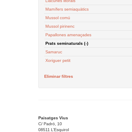
Llacunes litorals
Mamífers semiaquàtics
Mussol comú
Mussol pirinenc
Papallones amenaçades
Prats seminaturals (-)
Samaruc
Xoriguer petit
Eliminar filtres
Paisatges Vius
C/ Padró, 10
08511 L’Esquirol