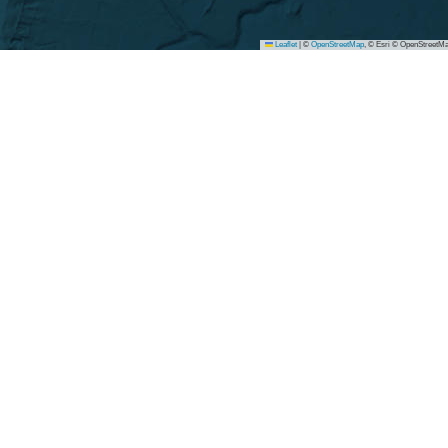
Leaflet
|
©
OpenStreetMap
, © Esri © OpenStreetMa