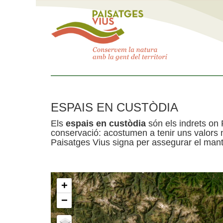
ESPAIS EN CUSTÒDIA
Els
espais en custòdia
són els indrets on 
conservació: acostumen a tenir uns valors n
Paisatges Vius signa per assegurar el mante
+
−