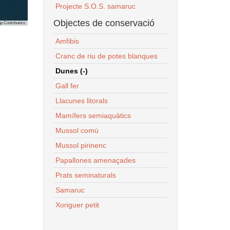
Projecte S.O.S. samaruc
Objectes de conservació
p Contributors
Amfibis
Cranc de riu de potes blanques
Dunes (-)
Gall fer
Llacunes litorals
Mamífers semiaquàtics
Mussol comú
Mussol pirinenc
Papallones amenaçades
Prats seminaturals
Samaruc
Xoriguer petit