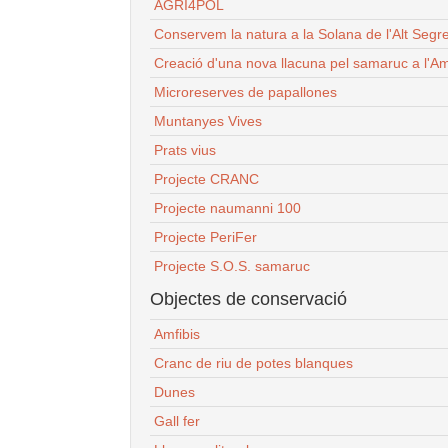
AGRI4POL
Conservem la natura a la Solana de l'Alt Segr
Creació d'una nova llacuna pel samaruc a l'Am
Microreserves de papallones
Muntanyes Vives
Prats vius
Projecte CRANC
Projecte naumanni 100
Projecte PeriFer
Projecte S.O.S. samaruc
Objectes de conservació
Amfibis
Cranc de riu de potes blanques
Dunes
Gall fer