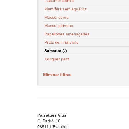
Llacunes litorals
Mamífers semiaquàtics
Mussol comú
Mussol pirinenc
Papallones amenaçades
Prats seminaturals
Samaruc (-)
Xoriguer petit
Eliminar filtres
Paisatges Vius
C/ Padró, 10
08511 L’Esquirol