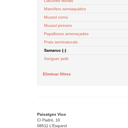
Llacunes litorals
Mamífers semiaquàtics
Mussol comú
Mussol pirinenc
Papallones amenaçades
Prats seminaturals
Samaruc (-)
Xoriguer petit
Eliminar filtres
Paisatges Vius
C/ Padró, 10
08511 L’Esquirol