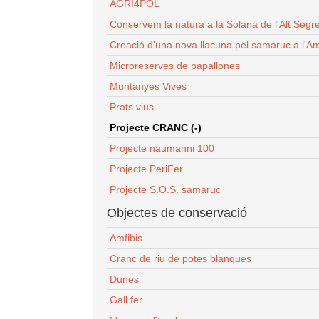
AGRI4POL
Conservem la natura a la Solana de l'Alt Segr
Creació d'una nova llacuna pel samaruc a l'Am
Microreserves de papallones
Muntanyes Vives
Prats vius
Projecte CRANC (-)
Projecte naumanni 100
Projecte PeriFer
Projecte S.O.S. samaruc
Objectes de conservació
Amfibis
Cranc de riu de potes blanques
Dunes
Gall fer