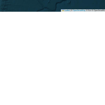
Leaflet
|
©
OpenStreetMap
, © Esri © OpenStreetMa