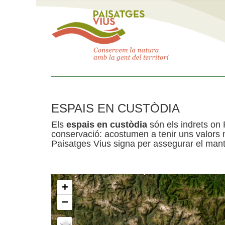
ESPAIS EN CUSTÒDIA
Els
espais en custòdia
són els indrets on 
conservació: acostumen a tenir uns valors n
Paisatges Vius signa per assegurar el mante
+
−