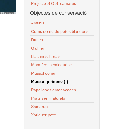
Projecte S.O.S. samaruc
Objectes de conservació
p Contributors
Amfibis
Cranc de riu de potes blanques
Dunes
Gall fer
Llacunes litorals
Mamífers semiaquàtics
Mussol comú
Mussol pirinenc (-)
Papallones amenaçades
Prats seminaturals
Samaruc
Xoriguer petit