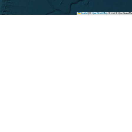
Leaflet
|
©
OpenStreetMap
, © Esri © OpenStreetMa