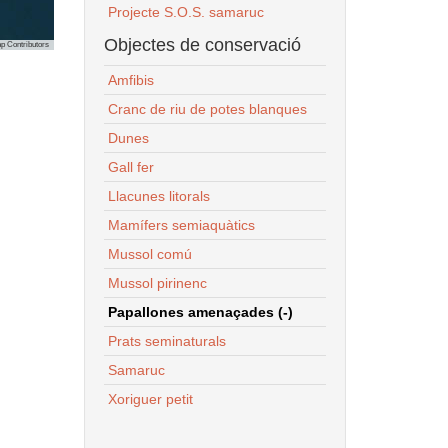
Projecte S.O.S. samaruc
Objectes de conservació
p Contributors
Amfibis
Cranc de riu de potes blanques
Dunes
Gall fer
Llacunes litorals
Mamífers semiaquàtics
Mussol comú
Mussol pirinenc
Papallones amenaçades (-)
Prats seminaturals
Samaruc
Xoriguer petit