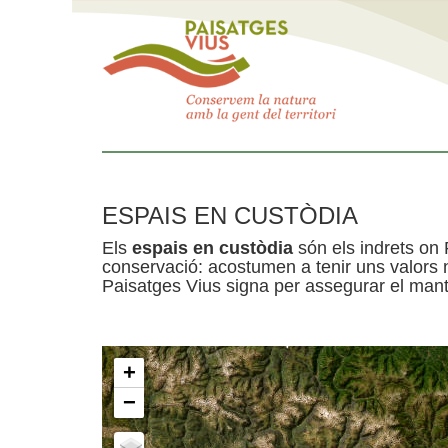
ESPAIS EN CUSTÒDIA
Els
espais en custòdia
són els indrets on 
conservació: acostumen a tenir uns valors n
Paisatges Vius signa per assegurar el mante
+
−