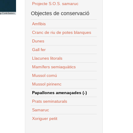
Projecte S.O.S. samaruc
Objectes de conservació
p Contributors
Amfibis
Cranc de riu de potes blanques
Dunes
Gall fer
Llacunes litorals
Mamífers semiaquàtics
Mussol comú
Mussol pirinenc
Papallones amenaçades (-)
Prats seminaturals
Samaruc
Xoriguer petit