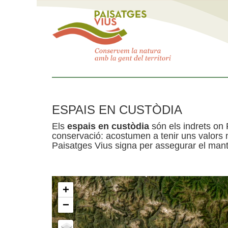
ESPAIS EN CUSTÒDIA
Els
espais en custòdia
són els indrets on 
conservació: acostumen a tenir uns valors n
Paisatges Vius signa per assegurar el mante
+
−