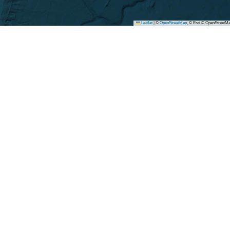
Leaflet
|
©
OpenStreetMap
, © Esri © OpenStreetMa