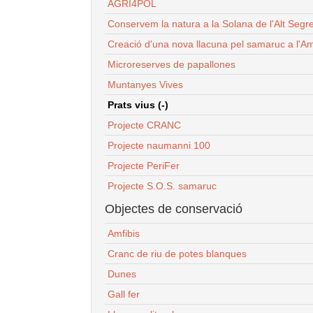
AGRI4POL
Conservem la natura a la Solana de l'Alt Segr
Creació d'una nova llacuna pel samaruc a l'Am
Microreserves de papallones
Muntanyes Vives
Prats vius (-)
Projecte CRANC
Projecte naumanni 100
Projecte PeriFer
Projecte S.O.S. samaruc
Objectes de conservació
Amfibis
Cranc de riu de potes blanques
Dunes
Gall fer