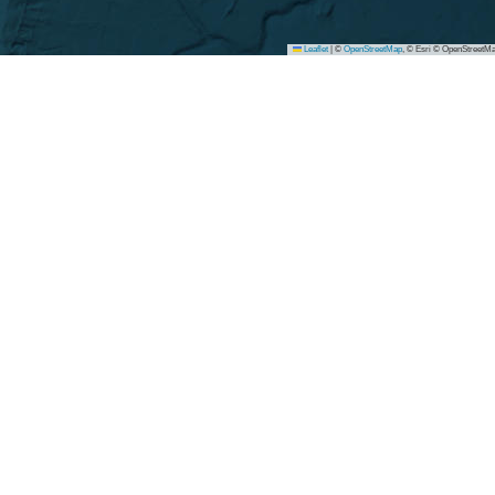
Leaflet
|
©
OpenStreetMap
, © Esri © OpenStreetMa