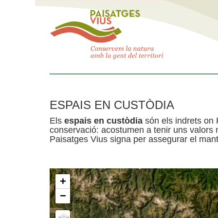
ESPAIS EN CUSTÒDIA
Els
espais en custòdia
són els indrets on 
conservació: acostumen a tenir uns valors n
Paisatges Vius signa per assegurar el mante
+
−