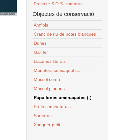
Projecte S.O.S. samaruc
Objectes de conservació
p Contributors
Amfibis
Cranc de riu de potes blanques
Dunes
Gall fer
Llacunes litorals
Mamífers semiaquàtics
Mussol comú
Mussol pirinenc
Papallones amenaçades (-)
Prats seminaturals
Samaruc
Xoriguer petit