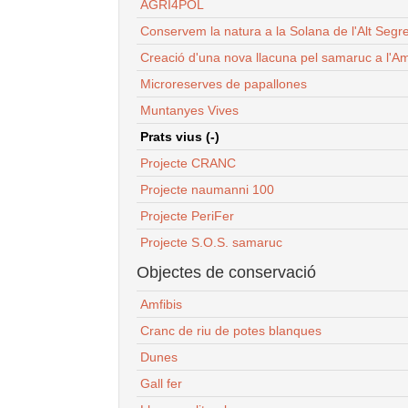
AGRI4POL
Conservem la natura a la Solana de l'Alt Segr
Creació d'una nova llacuna pel samaruc a l'Am
Microreserves de papallones
Muntanyes Vives
Prats vius (-)
Projecte CRANC
Projecte naumanni 100
Projecte PeriFer
Projecte S.O.S. samaruc
Objectes de conservació
Amfibis
Cranc de riu de potes blanques
Dunes
Gall fer