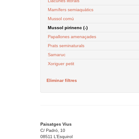
Llacunes litorals
Mamífers semiaquàtics
Mussol comú
Mussol pirinenc (-)
Papallones amenaçades
Prats seminaturals
Samaruc
Xoriguer petit
Eliminar filtres
Paisatges Vius
C/ Padró, 10
08511 L’Esquirol