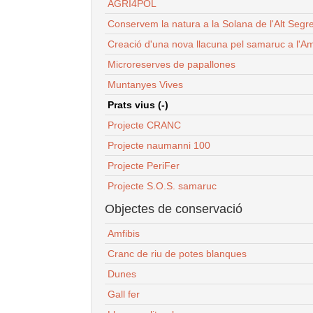
AGRI4POL
Conservem la natura a la Solana de l'Alt Segr
Creació d'una nova llacuna pel samaruc a l'Am
Microreserves de papallones
Muntanyes Vives
Prats vius (-)
Projecte CRANC
Projecte naumanni 100
Projecte PeriFer
Projecte S.O.S. samaruc
Objectes de conservació
Amfibis
Cranc de riu de potes blanques
Dunes
Gall fer