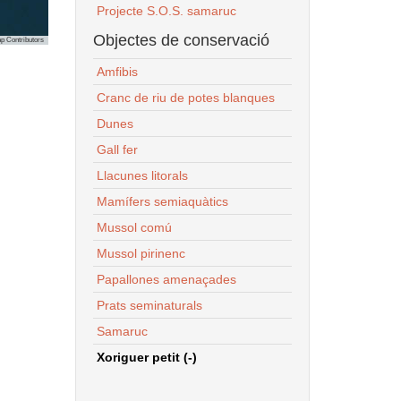
Projecte S.O.S. samaruc
Objectes de conservació
p Contributors
Amfibis
Cranc de riu de potes blanques
Dunes
Gall fer
Llacunes litorals
Mamífers semiaquàtics
Mussol comú
Mussol pirinenc
Papallones amenaçades
Prats seminaturals
Samaruc
Xoriguer petit (-)