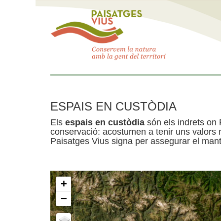
ESPAIS EN CUSTÒDIA
Els
espais en custòdia
són els indrets on 
conservació: acostumen a tenir uns valors n
Paisatges Vius signa per assegurar el mante
+
−