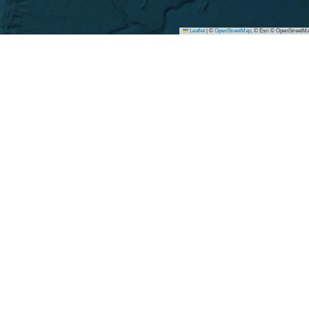
Leaflet
|
©
OpenStreetMap
, © Esri © OpenStreetMa