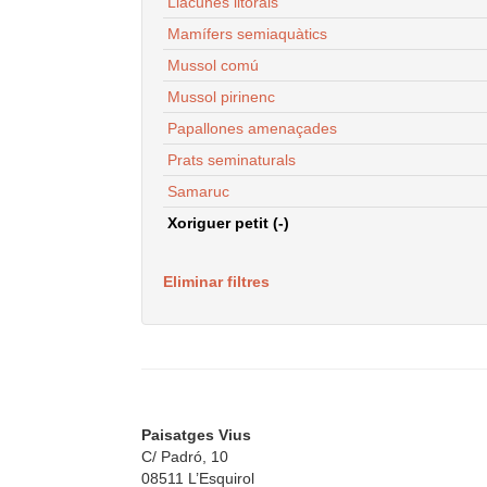
Llacunes litorals
Mamífers semiaquàtics
Mussol comú
Mussol pirinenc
Papallones amenaçades
Prats seminaturals
Samaruc
Xoriguer petit (-)
Eliminar filtres
Paisatges Vius
C/ Padró, 10
08511 L’Esquirol