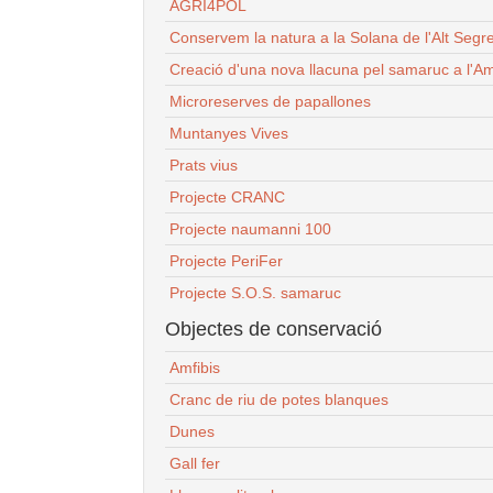
AGRI4POL
Conservem la natura a la Solana de l'Alt Segr
Creació d'una nova llacuna pel samaruc a l'Am
Microreserves de papallones
Muntanyes Vives
Prats vius
Projecte CRANC
Projecte naumanni 100
Projecte PeriFer
Projecte S.O.S. samaruc
Objectes de conservació
Amfibis
Cranc de riu de potes blanques
Dunes
Gall fer