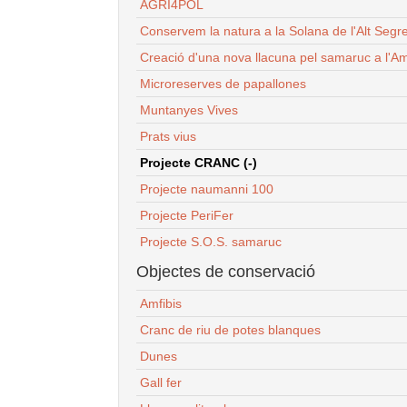
AGRI4POL
Conservem la natura a la Solana de l'Alt Segr
Creació d'una nova llacuna pel samaruc a l'Am
Microreserves de papallones
Muntanyes Vives
Prats vius
Projecte CRANC (-)
Projecte naumanni 100
Projecte PeriFer
Projecte S.O.S. samaruc
Objectes de conservació
Amfibis
Cranc de riu de potes blanques
Dunes
Gall fer