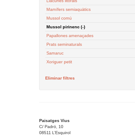
Llacunes litorals
Mamífers semiaquàtics
Mussol comú
Mussol pirinenc (-)
Papallones amenaçades
Prats seminaturals
Samaruc
Xoriguer petit
Eliminar filtres
Paisatges Vius
C/ Padró, 10
08511 L’Esquirol