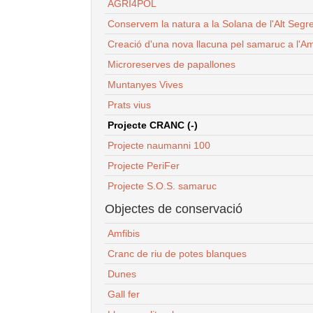
AGRI4POL
Conservem la natura a la Solana de l'Alt Segr
Creació d'una nova llacuna pel samaruc a l'Am
Microreserves de papallones
Muntanyes Vives
Prats vius
Projecte CRANC (-)
Projecte naumanni 100
Projecte PeriFer
Projecte S.O.S. samaruc
Objectes de conservació
Amfibis
Cranc de riu de potes blanques
Dunes
Gall fer