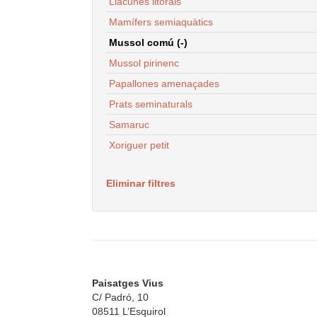
Llacunes litorals
Mamífers semiaquàtics
Mussol comú (-)
Mussol pirinenc
Papallones amenaçades
Prats seminaturals
Samaruc
Xoriguer petit
Eliminar filtres
Paisatges Vius
C/ Padró, 10
08511 L’Esquirol