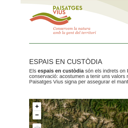
ESPAIS EN CUSTÒDIA
Els
espais en custòdia
són els indrets on 
conservació: acostumen a tenir uns valors n
Paisatges Vius signa per assegurar el mante
+
−