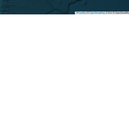
Leaflet
|
©
OpenStreetMap
, © Esri © OpenStreetMa