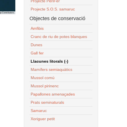
Projecte PeriFer
Projecte S.O.S. samaruc
p Contributors
Objectes de conservació
Amfibis
Cranc de riu de potes blanques
Dunes
Gall fer
Llacunes litorals (-)
Mamífers semiaquàtics
Mussol comú
Mussol pirinenc
Papallones amenaçades
Prats seminaturals
Samaruc
Xoriguer petit