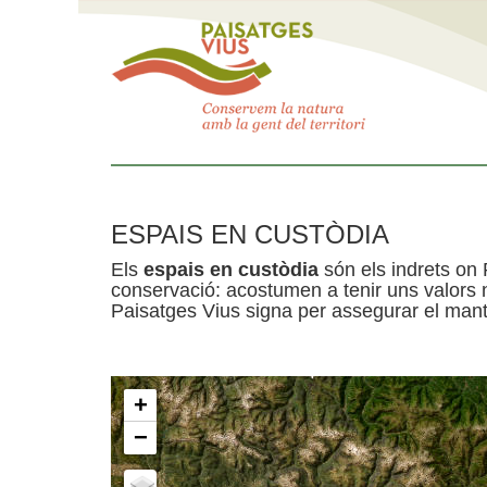
ESPAIS EN CUSTÒDIA
Els
espais en custòdia
són els indrets on 
conservació: acostumen a tenir uns valors n
Paisatges Vius signa per assegurar el mante
+
−