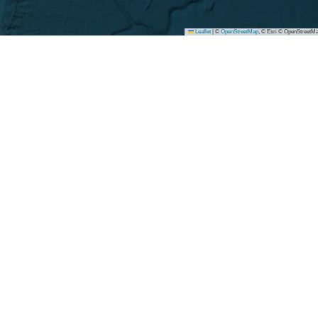
Leaflet
|
©
OpenStreetMap
, © Esri © OpenStreetMa