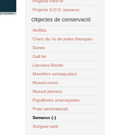
Projecte PeriFer
Projecte S.O.S. samaruc
p Contributors
Objectes de conservació
Amfibis
Cranc de riu de potes blanques
Dunes
Gall fer
Llacunes litorals
Mamífers semiaquàtics
Mussol comú
Mussol pirinenc
Papallones amenaçades
Prats seminaturals
Samaruc (-)
Xoriguer petit