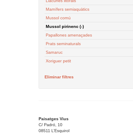
Llacunes litorals
Mamífers semiaquàtics
Mussol comú
Mussol pirinenc (-)
Papallones amenaçades
Prats seminaturals
Samaruc
Xoriguer petit
Eliminar filtres
Paisatges Vius
C/ Padró, 10
08511 L’Esquirol