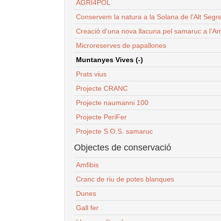
AGRI4POL
Conservem la natura a la Solana de l'Alt Segr
Creació d'una nova llacuna pel samaruc a l'Am
Microreserves de papallones
Muntanyes Vives (-)
Prats vius
Projecte CRANC
Projecte naumanni 100
Projecte PeriFer
Projecte S.O.S. samaruc
Objectes de conservació
Amfibis
Cranc de riu de potes blanques
Dunes
Gall fer