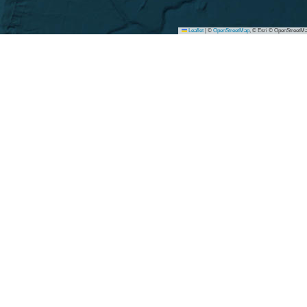
Leaflet
|
©
OpenStreetMap
, © Esri © OpenStreetMa