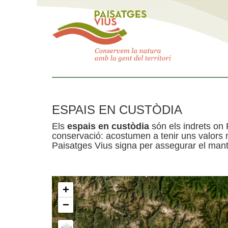
ESPAIS EN CUSTÒDIA
Els
espais en custòdia
són els indrets on 
conservació: acostumen a tenir uns valors n
Paisatges Vius signa per assegurar el mante
+
−