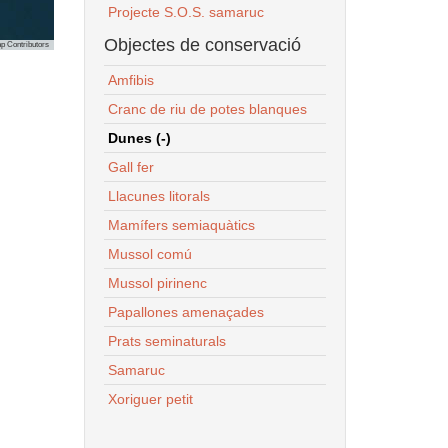
Projecte S.O.S. samaruc
Objectes de conservació
p Contributors
Amfibis
Cranc de riu de potes blanques
Dunes (-)
Gall fer
Llacunes litorals
Mamífers semiaquàtics
Mussol comú
Mussol pirinenc
Papallones amenaçades
Prats seminaturals
Samaruc
Xoriguer petit