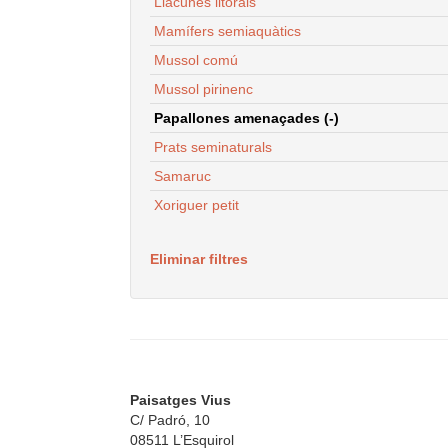
Llacunes litorals
Mamífers semiaquàtics
Mussol comú
Mussol pirinenc
Papallones amenaçades (-)
Prats seminaturals
Samaruc
Xoriguer petit
Eliminar filtres
Paisatges Vius
C/ Padró, 10
08511 L’Esquirol