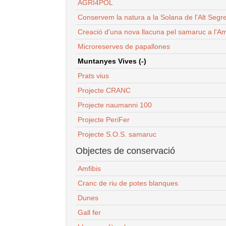
AGRI4POL
Conservem la natura a la Solana de l'Alt Segr
Creació d'una nova llacuna pel samaruc a l'Am
Microreserves de papallones
Muntanyes Vives (-)
Prats vius
Projecte CRANC
Projecte naumanni 100
Projecte PeriFer
Projecte S.O.S. samaruc
Objectes de conservació
Amfibis
Cranc de riu de potes blanques
Dunes
Gall fer