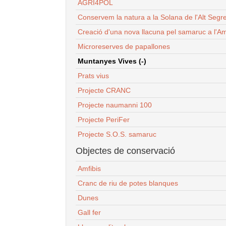
AGRI4POL
Conservem la natura a la Solana de l'Alt Segr
Creació d'una nova llacuna pel samaruc a l'Am
Microreserves de papallones
Muntanyes Vives (-)
Prats vius
Projecte CRANC
Projecte naumanni 100
Projecte PeriFer
Projecte S.O.S. samaruc
Objectes de conservació
Amfibis
Cranc de riu de potes blanques
Dunes
Gall fer