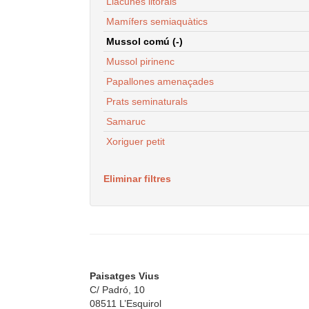
Llacunes litorals
Mamífers semiaquàtics
Mussol comú (-)
Mussol pirinenc
Papallones amenaçades
Prats seminaturals
Samaruc
Xoriguer petit
Eliminar filtres
Paisatges Vius
C/ Padró, 10
08511 L’Esquirol