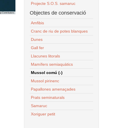
Projecte S.O.S. samaruc
Objectes de conservació
p Contributors
Amfibis
Cranc de riu de potes blanques
Dunes
Gall fer
Llacunes litorals
Mamífers semiaquàtics
Mussol comú (-)
Mussol pirinenc
Papallones amenaçades
Prats seminaturals
Samaruc
Xoriguer petit