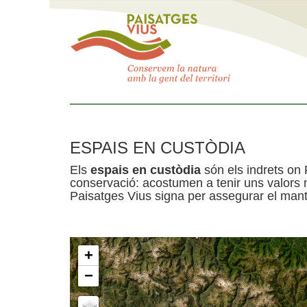
ESPAIS EN CUSTÒDIA
Els
espais en custòdia
són els indrets on 
conservació: acostumen a tenir uns valors n
Paisatges Vius signa per assegurar el mante
+
−