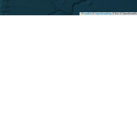
Leaflet
|
©
OpenStreetMap
, © Esri © OpenStreetMa