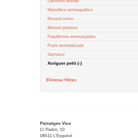
Llacunes litorals
Mamífers semiaquàtics
Mussol comú
Mussol pirinenc
Papallones amenaçades
Prats seminaturals
Samaruc
Xoriguer petit (-)
Eliminar filtres
Paisatges Vius
C/ Padró, 10
08511 L’Esquirol