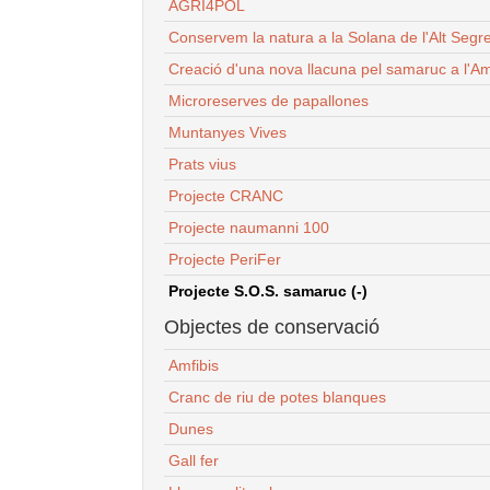
AGRI4POL
Conservem la natura a la Solana de l'Alt Segr
Creació d'una nova llacuna pel samaruc a l'Am
Microreserves de papallones
Muntanyes Vives
Prats vius
Projecte CRANC
Projecte naumanni 100
Projecte PeriFer
Projecte S.O.S. samaruc (-)
Objectes de conservació
Amfibis
Cranc de riu de potes blanques
Dunes
Gall fer