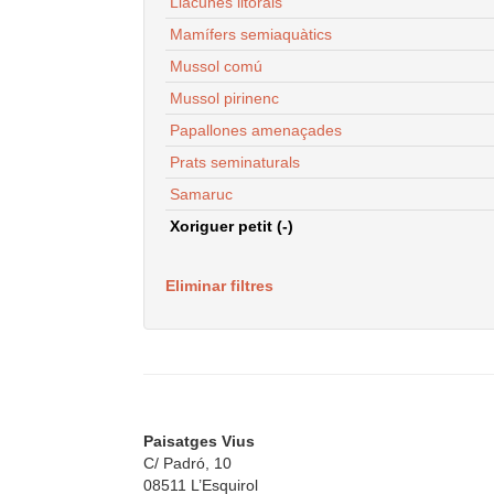
Llacunes litorals
Mamífers semiaquàtics
Mussol comú
Mussol pirinenc
Papallones amenaçades
Prats seminaturals
Samaruc
Xoriguer petit (-)
Eliminar filtres
Paisatges Vius
C/ Padró, 10
08511 L’Esquirol