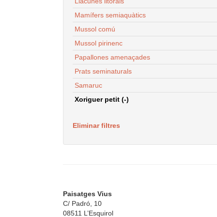
Llacunes litorals
Mamífers semiaquàtics
Mussol comú
Mussol pirinenc
Papallones amenaçades
Prats seminaturals
Samaruc
Xoriguer petit (-)
Eliminar filtres
Paisatges Vius
C/ Padró, 10
08511 L’Esquirol