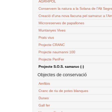
AGRI4POL
Conservem la natura a la Solana de l'Alt Segr
Creació d'una nova llacuna pel samaruc a l'Am
Microreserves de papallones
Muntanyes Vives
Prats vius
Projecte CRANC
Projecte naumanni 100
Projecte PeriFer
Projecte S.O.S. samaruc (-)
Objectes de conservació
Amfibis
Cranc de riu de potes blanques
Dunes
Gall fer