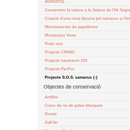
AGRI4POL
Conservem la natura a la Solana de l'Alt Segr
Creació d'una nova llacuna pel samaruc a l'Am
Microreserves de papallones
Muntanyes Vives
Prats vius
Projecte CRANC
Projecte naumanni 100
Projecte PeriFer
Projecte S.O.S. samaruc (-)
Objectes de conservació
Amfibis
Cranc de riu de potes blanques
Dunes
Gall fer