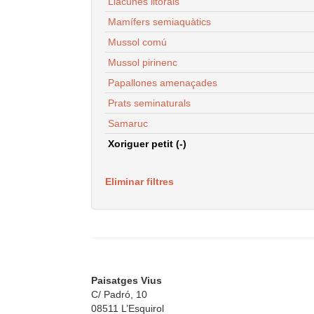
Llacunes litorals
Mamífers semiaquàtics
Mussol comú
Mussol pirinenc
Papallones amenaçades
Prats seminaturals
Samaruc
Xoriguer petit (-)
Eliminar filtres
Paisatges Vius
C/ Padró, 10
08511 L’Esquirol