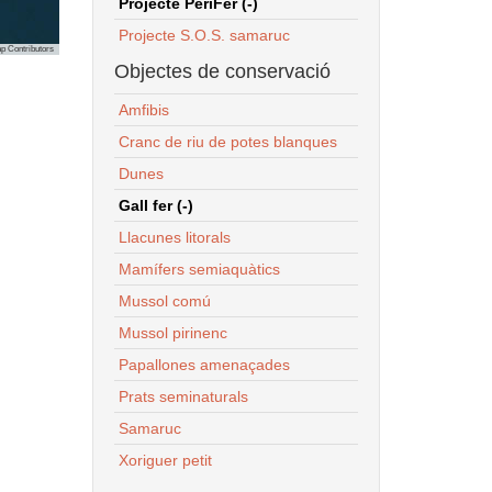
Projecte PeriFer (-)
Projecte S.O.S. samaruc
p Contributors
Objectes de conservació
Amfibis
Cranc de riu de potes blanques
Dunes
Gall fer (-)
Llacunes litorals
Mamífers semiaquàtics
Mussol comú
Mussol pirinenc
Papallones amenaçades
Prats seminaturals
Samaruc
Xoriguer petit