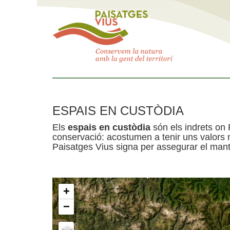
ESPAIS EN CUSTÒDIA
Els
espais en custòdia
són els indrets on 
conservació: acostumen a tenir uns valors n
Paisatges Vius signa per assegurar el mante
+
−