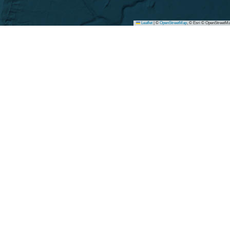
Leaflet
|
©
OpenStreetMap
, © Esri © OpenStreetMa