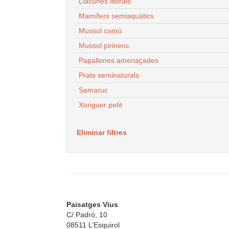
Llacunes litorals
Mamífers semiaquàtics
Mussol comú
Mussol pirinenc
Papallones amenaçades
Prats seminaturals
Samaruc
Xoriguer petit
Eliminar filtres
Paisatges Vius
C/ Padró, 10
08511 L’Esquirol