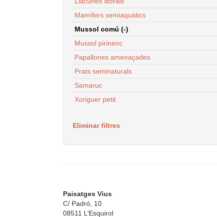
Llacunes litorals
Mamífers semiaquàtics
Mussol comú (-)
Mussol pirinenc
Papallones amenaçades
Prats seminaturals
Samaruc
Xoriguer petit
Eliminar filtres
Paisatges Vius
C/ Padró, 10
08511 L’Esquirol