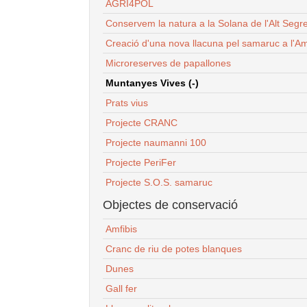
AGRI4POL
Conservem la natura a la Solana de l'Alt Segr
Creació d'una nova llacuna pel samaruc a l'Am
Microreserves de papallones
Muntanyes Vives (-)
Prats vius
Projecte CRANC
Projecte naumanni 100
Projecte PeriFer
Projecte S.O.S. samaruc
Objectes de conservació
Amfibis
Cranc de riu de potes blanques
Dunes
Gall fer