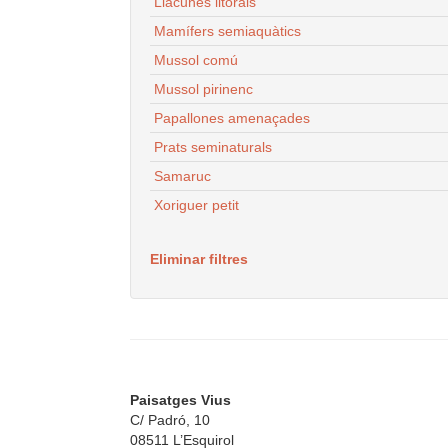
Llacunes litorals
Mamífers semiaquàtics
Mussol comú
Mussol pirinenc
Papallones amenaçades
Prats seminaturals
Samaruc
Xoriguer petit
Eliminar filtres
Paisatges Vius
C/ Padró, 10
08511 L’Esquirol